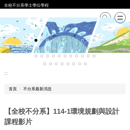
跳
全校不分系學士學位學程
到
主
要
內
容
區
:::
首頁
不分系最新消息
【全校不分系】114-1環境規劃與設計
課程影片