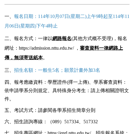
一、
報名日期：114年10月07日(星期二)上午9時起至114年11
月06日(星期四)下午4時止
二、報名方式：
一律以
網路報名
(其他方式概不受理)，報名
網址：
https://admission.nttu.edu.tw/
，
審查資料一律網路上
傳，無須寄送紙本
。
三、
招生名額：一般生5名；願景計畫外加3名
四、
報考應繳資料：學歷證件(擇一上傳)、
學系審查資料：
依申請學系分則規定、具特殊身分考生：請上傳相關證明文
件。
五
、考試方式：請參閱各學系招生簡章分則
六
、招生諮詢專線：（089）517334、517332
七
、招生專區網址：
https://enrl.nttu.edu.tw/
、招生報名系統：