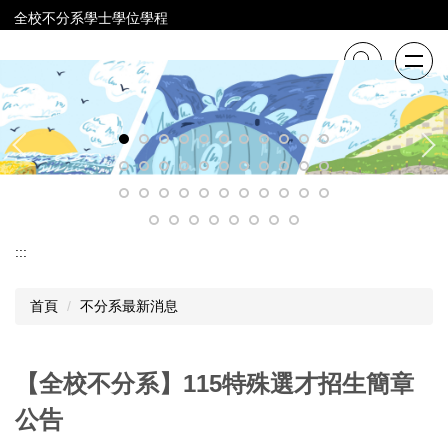
跳
全校不分系學士學位學程
到
主
要
內
容
區
:::
首頁
不分系最新消息
【全校不分系】115特殊選才招生簡章
公告