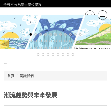
跳
全校不分系學士學位學程
到
主
要
內
容
區
:::
首頁
認識我們
潮流趨勢與未來發展