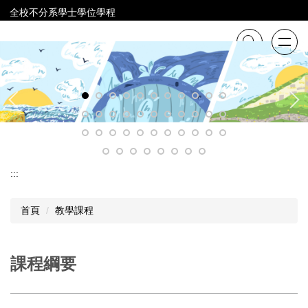
跳
全校不分系學士學位學程
到
主
要
內
容
區
:::
首頁
教學課程
課程綱要