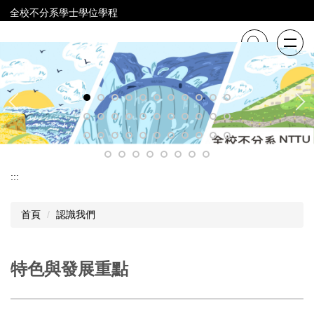
跳
全校不分系學士學位學程
到
主
要
內
容
區
:::
首頁
認識我們
特色與發展重點