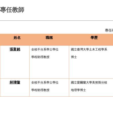
專任教師
專任
姓名
職稱
學歷
張富銘
全校不分系學士學位
國立臺灣大學土木工程學系
學程助理教授
博士
林瑋璇
全校不分系學士學位
國立愛爾蘭大學美努斯分校
學程助理教授
地理學博士