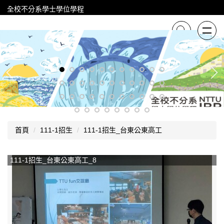
跳
全校不分系學士學位學程
到
主
要
內
容
區
首頁
111-1招生
111-1招生_台東公東高工
111-1招生_台東公東高工_8