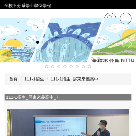
跳
全校不分系學士學位學程
到
主
要
內
容
區
首頁
111-1招生
111-1招生_屏東來義高中
111-1招生_屏東來義高中_7